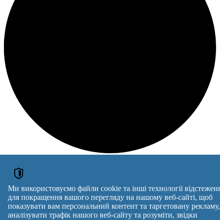
Loading
kekekek
Ми використовуємо файли cookie та інші технології відстежен
для покращення вашого перегляду на нашому веб-сайті, щоб
ОГОЛОШЕННЯ
показувати вам персональний контент та таргетовану рекламу,
аналізувати трафік нашого веб-сайту та розуміти, звідки
Ношені трусики, ношеные, фетиш