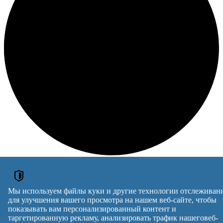
Loading
kekekek
Мы используем файлы куки и другие технологии отслеживан
для улучшения вашего просмотра на нашем веб-сайте, чтобы
ОБЪЯВЛЕНИЯ
показывать вам персонализированный контент и
таргетированную рекламу, анализировать трафик нашеговеб-
Курси кухар, зварник, електрик, слюсар, токар. бухгалтер