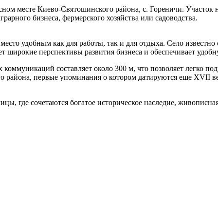
ом месте Киево-Святошинского района, с. Гореничи. Участок на
грарного бизнеса, фермерского хозяйства или садоводства.
 место удобным как для работы, так и для отдыха. Село известн
ает широкие перспективы развития бизнеса и обеспечивает удоб
х коммуникаций составляет около 300 м, что позволяет легко п
 района, первые упоминания о котором датируются еще XVII ве
ицы, где сочетаются богатое историческое наследие, живописна