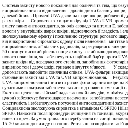
Система захисту нового покоління для обличчя та тіла, що базує
випромінювання та відновлення гідроліпідного балансу шкіри, 
далекобійника. Промені UVA діяли на шари шкіри, роблячи її д
раку шкіри. Сироватка захищає шкіру від UVA / UVB променів,
вмісту таких антиоксидантів, як олія авокадо та вітамін Е, заб
вологи у внутрішніх шарах шкіри, відновлюють її гладкість і 
зволожувальному ефекту і посиленню структури рогового шару
від використання сироватки: одразу після нанесення - миттєве 
випромінювання, дії вільних радикалів; за регулярного викори
50 поєднує високий рівень сонцезахисту з глибокою доглядовою 
нового покоління, які забезпечують надійний бар'єр проти UVA
захист шкіри від передчасного старіння, запобігання фотостарі
вирівнює тон і дарує шкірі тривале відчуття м’якості. У скл
допомагають запобігти сонячним опікам. UVA-фільтри захищаю
стабільний захист від UVA та UVB-випромінювання. Результа
UVA-випромінювання і знизити ризик фотостаріння шкіри на 82%
сучасними фільтрами забезпечує захист від появи пігментації 
Екстракт центелли азійської надає заспокійливу дію, мінімізу
цукри) забезпечує багатошарове насичення, запобігаючи пер
еластичність і забезпечують потужний антиоксидантний захист 
Сонцезахисна зволожуюча сироватка з вітаміном С SPF30 Hillary
SPF30. Наносити після процедури очищення та тонізації, акура
нанести крем. За умов тривалого перебування на сонці поновлюв
15–20 хвилин до виходу на сонце. Ретельно розподілити засіб 