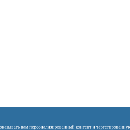
Объявления →
показывать вам персонализированный контент и таргетированну