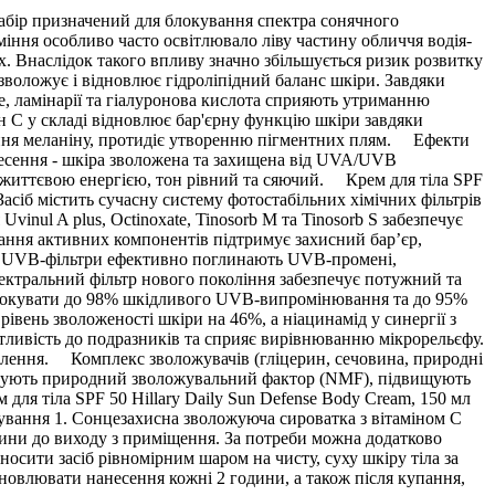
 Набір призначений для блокування спектра сонячного
іння особливо часто освітлювало ліву частину обличчя водія-
х. Внаслідок такого впливу значно збільшується ризик розвитку
воложує і відновлює гідроліпідний баланс шкіри. Завдяки
ое, ламінарії та гіалуронова кислота сприяють утриманню
ін С у складі відновлює бар'єрну функцію шкіри завдяки
ення меланіну, протидіє утворенню пігментних плям. Ефекти
нанесення - шкіра зволожена та захищена від UVA/UVB
на життєвою енергією, тон рівний та сяючий. Крем для тіла SPF
асіб містить сучасну систему фотостабільних хімічних фільтрів
nul A plus, Octinoxate, Tinosorb М та Tinosorb S забезпечує
днання активних компонентів підтримує захисний бар’єр,
ів: UVB-фільтри ефективно поглинають UVB-промені,
ктральний фільтр нового покоління забезпечує потужний та
блокувати до 98% шкідливого UVB-випромінювання та до 95%
вень зволоженості шкіри на 46%, а ніацинамід у синергії з
утливість до подразників та сприяє вирівнюванню мікрорельєфу.
новлення. Комплекс зволожувачів (гліцерин, сечовина, природні
римують природний зволожувальний фактор (NMF), підвищують
ля тіла SPF 50 Hillary Daily Sun Defense Body Cream, 150 мл
осування 1. Сонцезахисна зволожуюча сироватка з вітаміном С
дини до виходу з приміщення. За потреби можна додатково
осити засіб рівномірним шаром на чисту, суху шкіру тіла за
новлювати нанесення кожні 2 години, а також після купання,