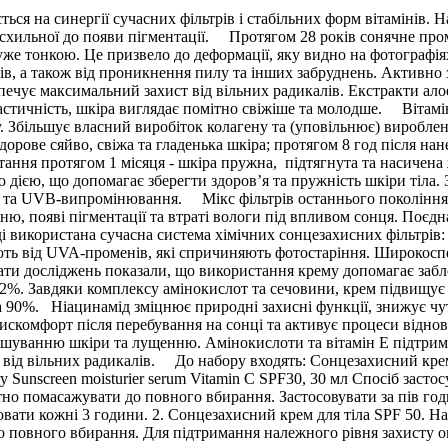
ться на синергії сучасних фільтрів і стабільних форм вітамінів.
схильної до появи пігментації. Протягом 28 років сонячне пром
уже тонкою. Це призвело до деформації, яку видно на фотографія
 а також від проникнення пилу та інших забруднень. Активно з
езпечує максимальний захист від вільних радикалів. Екстракти ал
еластичність, шкіра виглядає помітно свіжіше та молодше. Вітам
. Збільшує власний виробіток колагену та (уповільнює) виробл
здорове сяйво, свіжа та гладенька шкіра; протягом 8 год після 
стання протягом 1 місяця - шкіра пружна, підтягнута та насиче
дією, що допомагає зберегти здоров’я та пружність шкіри тіла. З
 та UVB-випромінювання. Мікс фільтрів останнього покоління Uvi
нню, появі пігментації та втраті вологи під впливом сонця. Поє
аді використана сучасна система хімічних сонцезахисних фільтр
ть від UVA-променів, які спричиняють фотостаріння. Широкоспе
ти досліджень показали, що використання крему допомагає за
. Завдяки комплексу амінокислот та сечовини, крем підвищує рі
на 90%. Ніацинамід зміцнює природні захисні функції, знижує ч
є дискомфорт після перебування на сонці та активує процеси від
есушуванню шкіри та лущенню. Амінокислоти та вітамін Е підт
від вільних радикалів. До набору входять: Сонцезахисний крем д
 Sunscreen moisturier serum Vitamin C SPF30, 30 мл Спосіб заст
тно помасажувати до повного вбирання. Застосовувати за пів го
ати кожні 3 години. 2. Сонцезахисний крем для тіла SPF 50. Нан
до повного вбирання. Для підтримання належного рівня захисту о