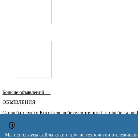
Больше объявлений →
ОБЪЯВЛЕНИЯ
Стрільба з лука в Києві для любителів точності, стрільби та ou
Курси знижка 50% на навчання до 31.03.2024
Курси кухар, зварник, електрик, слюсар, токар. бухгалтер
Знижка на курси до 31.10.2024
Мы используем файлы куки и другие технологии отслеживани